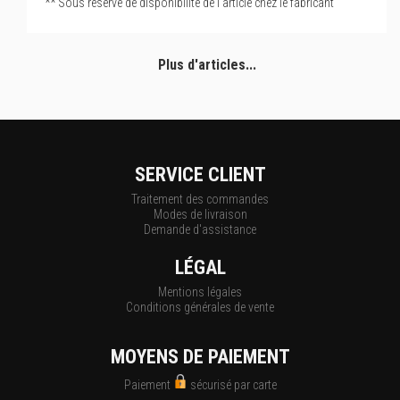
** Sous réserve de disponibilité de l'article chez le fabricant
Plus d'articles...
SERVICE CLIENT
Traitement des commandes
Modes de livraison
Demande d'assistance
LÉGAL
Mentions légales
Conditions générales de vente
MOYENS DE PAIEMENT
Paiement
sécurisé par carte