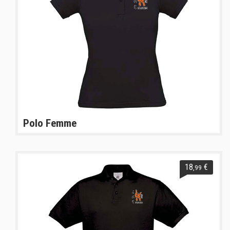
Polo Femme
18
€
,99