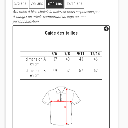
5/6 ans
7/8 ans
9/11 ans
12/14 ans
Attention à bien choisir la taille car nous ne pouvons pas
échanger un article comportant un logo ou une
personnalisation
Guide des tailles
5/6
7/8
9/11
12/14
dimension A
37
40
43
46
en cm
dimension B
49
52
57
62
en cm