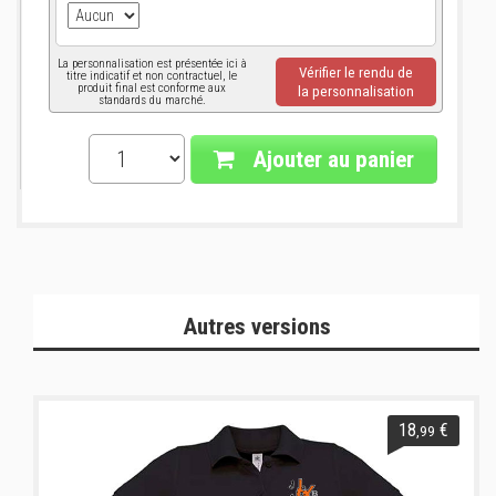
La personnalisation est présentée ici à
Vérifier le rendu de
titre indicatif et non contractuel, le
produit final est conforme aux
la personnalisation
standards du marché.
Ajouter au panier
Autres versions
18
€
,99