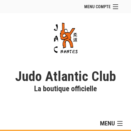
MENU COMPTE
Accueil
Site Web du club
Facebook
Se connecter
Panier (
vide
)
Judo Atlantic Club
La boutique officielle
MENU